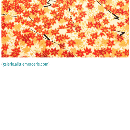
(
galerie.alittlemercerie.com
)