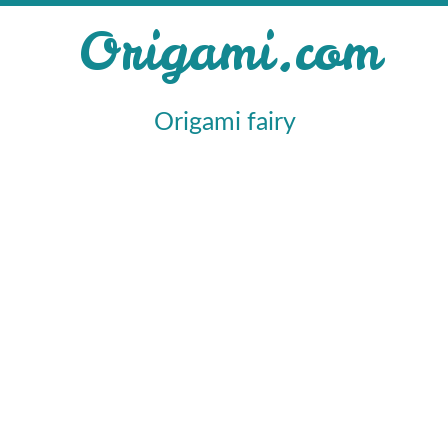
Origami.com
Origami fairy