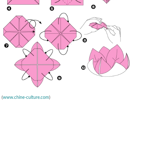
(
www.chine-culture.com
)