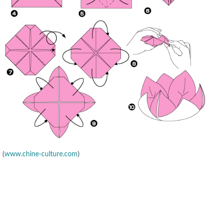
(
www.chine-culture.com
)