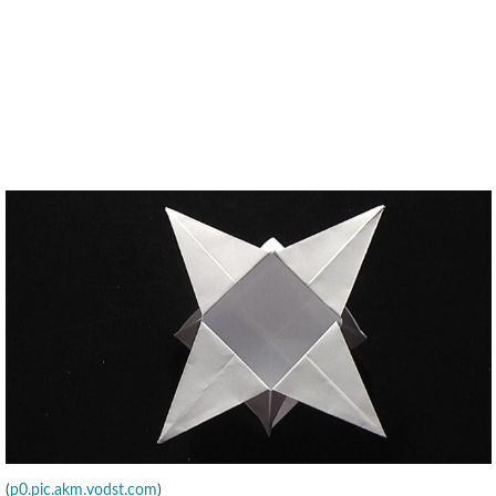
(
p0.pic.akm.vodst.com
)