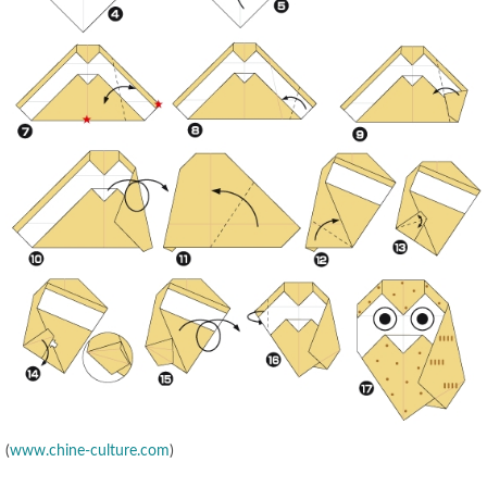
(
www.chine-culture.com
)