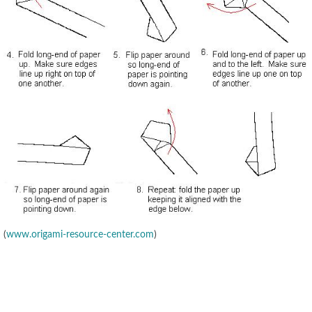
(
www.origami-resource-center.com
)