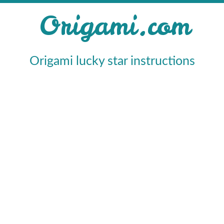
Origami.com
Origami lucky star instructions