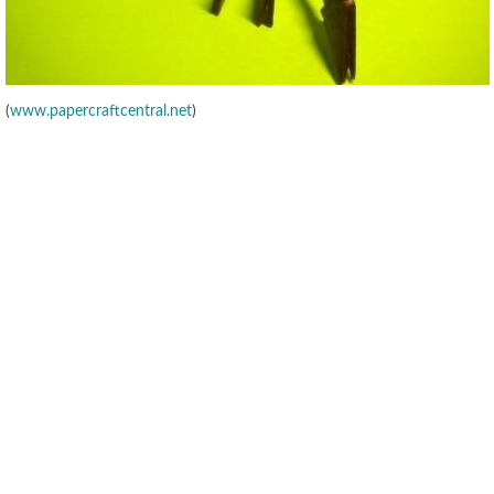
(
www.papercraftcentral.net
)