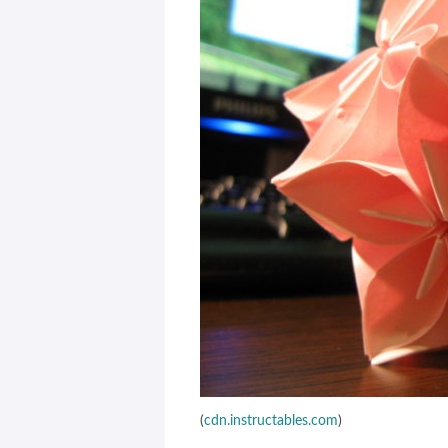
(
cdn.instructables.com
)