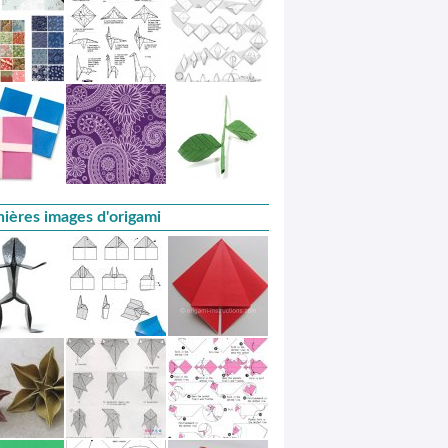
ières images d'origami