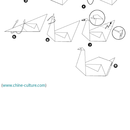
(
www.chine-culture.com
)