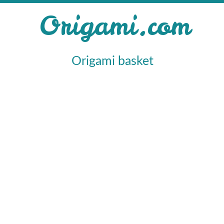
Origami.com
Origami basket