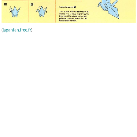
(
japanfan.free.fr
)