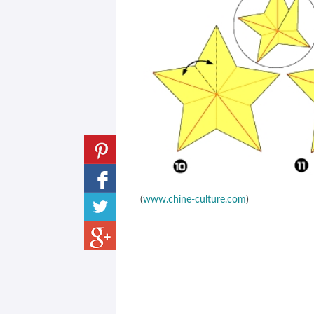
(
www.chine-culture.com
)