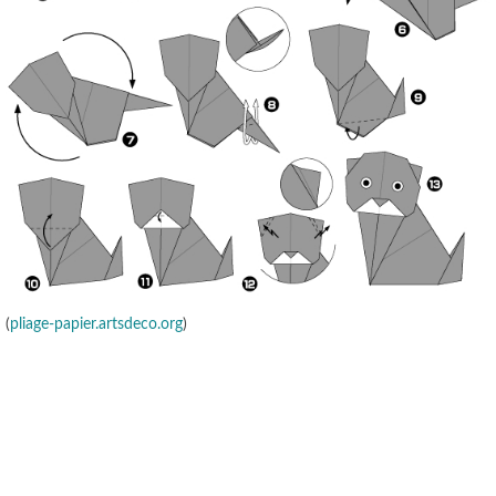
(
pliage-papier.artsdeco.org
)