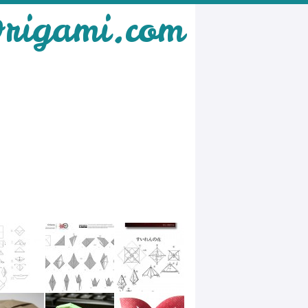
rigami.com