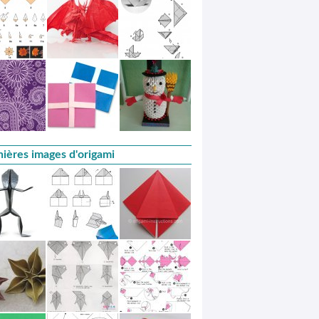
ières images d'origami