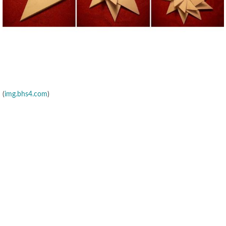
(
img.bhs4.com
)