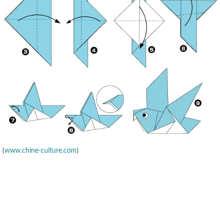
(
www.chine-culture.com
)