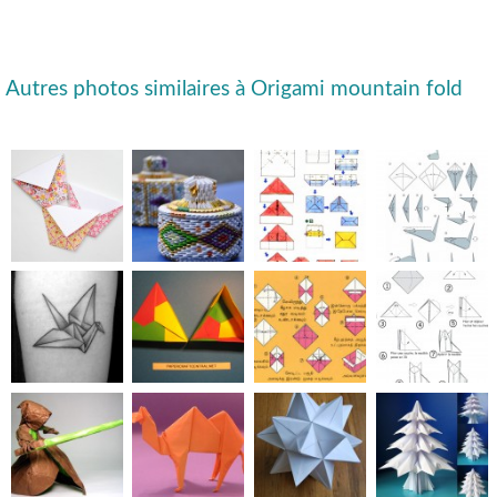
Autres photos similaires à Origami mountain fold