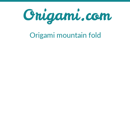
Origami.com
Origami mountain fold