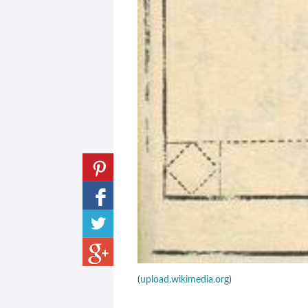
(
upload.wikimedia.org
)