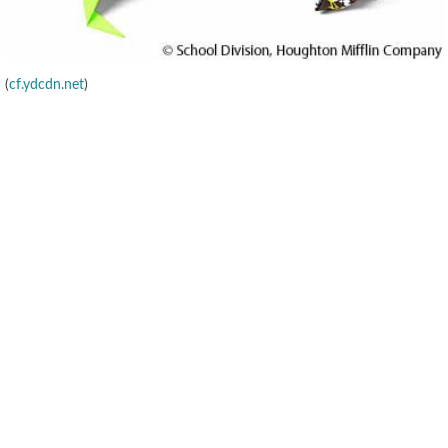
(
cf.ydcdn.net
)